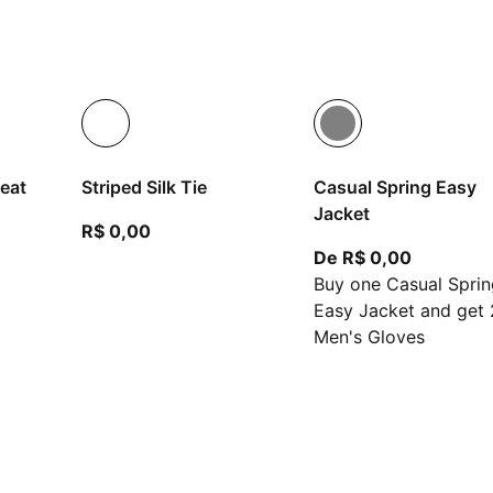
leat
Striped Silk Tie
Casual Spring Easy
Jacket
preço atual R$ 0,00
R$ 0,00
ir do preço atual R$ 0,00
A partir 
De R$ 0,00
Buy one Casual Sprin
Easy Jacket and get 
Men's Gloves