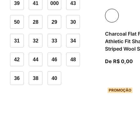
39
41
000
43
50
28
29
30
Charcoal Flat 
Athletic Fit S
31
32
33
34
Striped Wool S
42
44
46
48
A p
De R$ 0,00
36
38
40
PROMOÇÃO