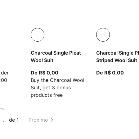
Charcoal Single Pleat
Charcoal Single P
Wool Suit
Striped Wool Suit
artir do preço atual R$ 0,00
A partir do preço atual R$ 0,00
A part
rder
De R$ 0,00
De R$ 0,00
200
Buy the Charcoal Wool
Suit, get 3 bonus
products free
de 1
Próximo