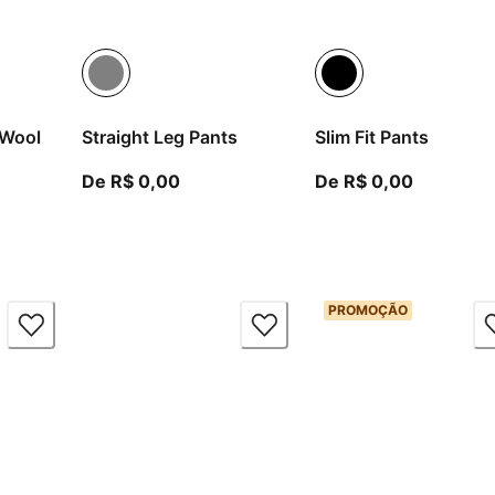
 Wool
Straight Leg Pants
Slim Fit Pants
A partir do preço atual R$ 0,00
A partir 
De R$ 0,00
De R$ 0,00
ir do preço atual R$ 0,00
PROMOÇÃO