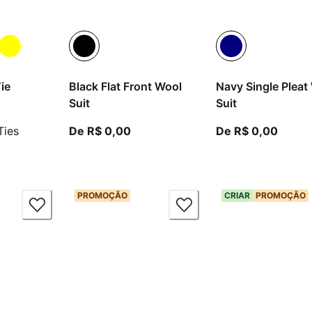
ie
Black Flat Front Wool
Navy Single Pleat
Suit
Suit
atual R$ 0,00
A partir do preço atual R$ 0,00
A part
Ties
De R$ 0,00
De R$ 0,00
PROMOÇÃO
CRIAR
PROMOÇÃO