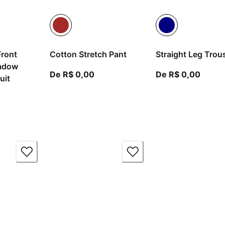
Front
Cotton Stretch Pant
Straight Leg Trou
hadow
A partir do preço atual R$ 0,00
A part
De R$ 0,00
De R$ 0,00
uit
artir do preço atual R$ 0,00