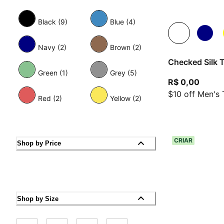
Black (9)
Blue (4)
Navy (2)
Brown (2)
Checked Silk T
Green (1)
Grey (5)
preço 
R$ 0,00
$10 off Men's 
Red (2)
Yellow (2)
CRIAR
Shop by Price
Shop by Size