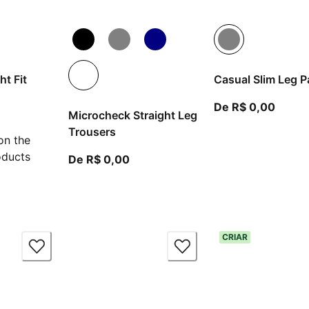
t Fit
Casual Slim Leg P
A part
De R$ 0,00
Microcheck Straight Leg
artir do preço atual R$ 0,00
Trousers
on the
oducts
A partir do preço atual R$ 0,00
De R$ 0,00
CRIAR