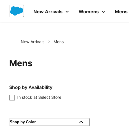
Skip
to
New Arrivals
Womens
Mens
Content
New Arrivals
Mens
Mens
Shop by Availability
In stock at
Select Store
Shop by Color