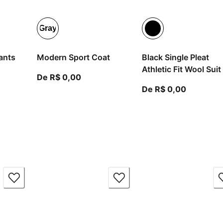
Gray
ants
Modern Sport Coat
Black Single Pleat
Athletic Fit Wool Suit
ir do preço atual R$ 0,00
A partir do preço atual R$ 0,00
De R$ 0,00
A partir 
De R$ 0,00