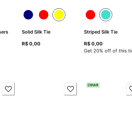
sers
Solid Silk Tie
Striped Silk Tie
ir do preço atual R$ 0,00
preço atual R$ 0,00
preço atual 
R$ 0,00
R$ 0,00
Get 20% off of this ti
CRIAR