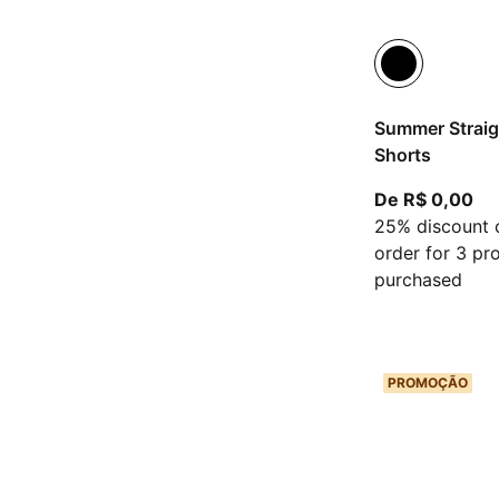
Summer Straigh
Shorts
A p
De R$ 0,00
25% discount 
order for 3 pr
purchased
PROMOÇÃO