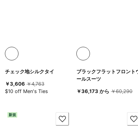
チェック地シルクタイ
ブラックフラットフロント
ールスーツ
現在の価格 ￥3,606
元の価格 ￥4,763
￥3,606
￥4,763
現在の価格 ￥3
元
$10 off Men's Ties
￥36,173 から
￥60,290
新規