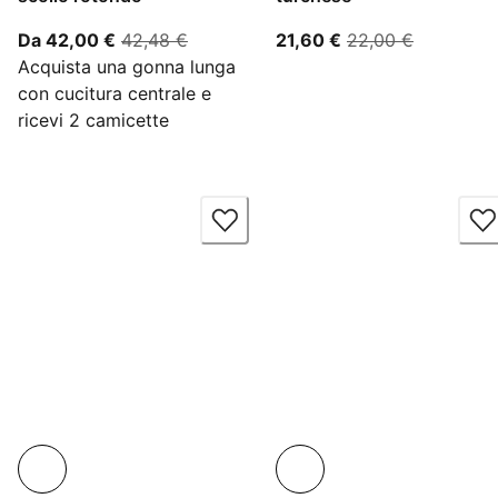
A partire dal prezzo attuale 42,00 €
prezzo originale 42,48 €
prezzo attuale 21,
prezzo or
Da 42,00 €
42,48 €
21,60 €
22,00 €
Acquista una gonna lunga
con cucitura centrale e
ricevi 2 camicette