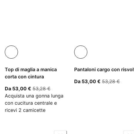
Top di maglia a manica
Pantaloni cargo con risvol
corta con cintura
A partire dal 
prezzo
Da 53,00 €
53,28 €
A partire dal prezzo attuale 53,00 €
prezzo originale 53,28 €
Da 53,00 €
53,28 €
Acquista una gonna lunga
con cucitura centrale e
ricevi 2 camicette