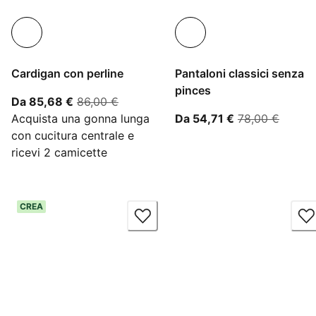
Cardigan con perline
Pantaloni classici senza
pinces
A partire dal prezzo attuale 85,68 €
prezzo originale 86,00 €
Da 85,68 €
86,00 €
A partire dal p
prezzo
Acquista una gonna lunga
Da 54,71 €
78,00 €
con cucitura centrale e
ricevi 2 camicette
CREA