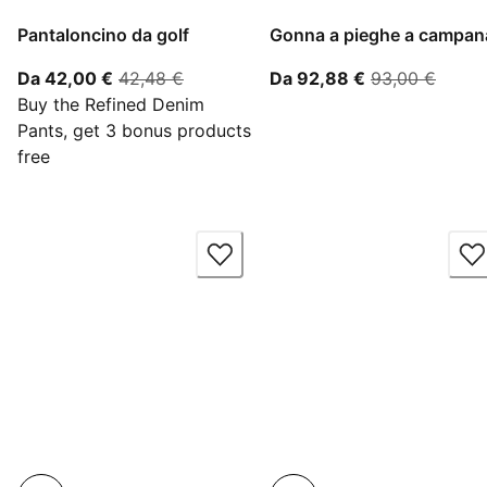
Pantaloncino da golf
Gonna a pieghe a campan
A partire dal prezzo attuale 42,00 €
prezzo originale 42,48 €
A partire dal 
prezzo
Da 42,00 €
42,48 €
Da 92,88 €
93,00 €
Buy the Refined Denim
Pants, get 3 bonus products
free