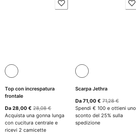
Top con increspatura
Scarpa Jethra
frontale
A partire dal p
prezzo 
Da 71,00 €
71,28 €
A partire dal prezzo attuale 28,00 €
prezzo originale 28,08 €
Da 28,00 €
28,08 €
Spendi € 100 e ottieni uno
Acquista una gonna lunga
sconto del 25% sulla
con cucitura centrale e
spedizione
ricevi 2 camicette