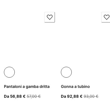
Pantaloni a gamba dritta
Gonna a tubino
A partire dal prezzo attuale 56,88 €
prezzo originale 57,00 €
A partire dal 
prezzo
Da 56,88 €
57,00 €
Da 92,88 €
93,00 €