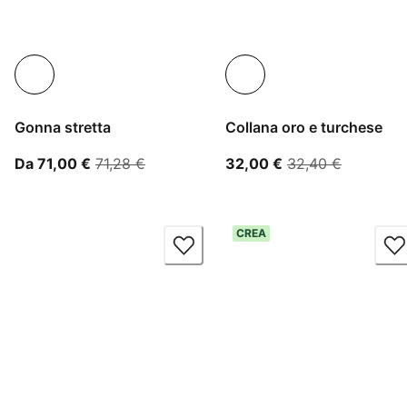
Gonna stretta
Collana oro e turchese
A partire dal prezzo attuale 71,00 €
prezzo originale 71,28 €
prezzo attuale 32
prezzo or
Da 71,00 €
71,28 €
32,00 €
32,40 €
CREA