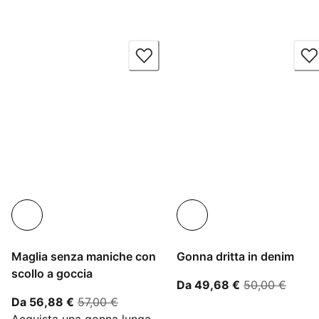
Maglia senza maniche con
Gonna dritta in denim
scollo a goccia
A partire dal 
prezzo
Da 49,68 €
50,00 €
A partire dal prezzo attuale 56,88 €
prezzo originale 57,00 €
Da 56,88 €
57,00 €