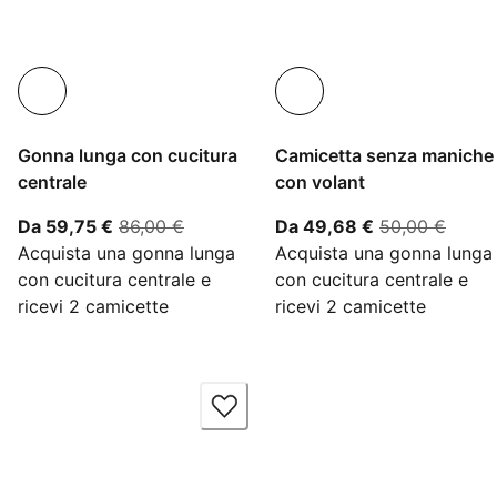
Gonna lunga con cucitura
Camicetta senza maniche
centrale
con volant
A partire dal prezzo attuale 59,75 €
prezzo originale 86,00 €
A partire dal 
prezzo
Da 59,75 €
86,00 €
Da 49,68 €
50,00 €
Acquista una gonna lunga
Acquista una gonna lunga
con cucitura centrale e
con cucitura centrale e
ricevi 2 camicette
ricevi 2 camicette