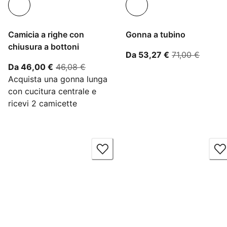
Camicia a righe con
Gonna a tubino
chiusura a bottoni
A partire dal p
prezzo 
Da 53,27 €
71,00 €
A partire dal prezzo attuale 46,00 €
prezzo originale 46,08 €
Da 46,00 €
46,08 €
Acquista una gonna lunga
con cucitura centrale e
ricevi 2 camicette