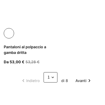
Pantaloni al polpaccio a
gamba dritta
A partire dal prezzo attuale 53,00 €
prezzo originale 53,28 €
Da 53,00 €
53,28 €
Indietro
di 8
Avanti