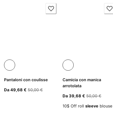
Pantaloni con coulisse
Camicia con manica
arrotolata
A partire dal prezzo attuale 49,68 €
prezzo originale 50,00 €
Da 49,68 €
50,00 €
A partire dal 
prezzo
Da 39,68 €
50,00 €
10$ Off roll
sleeve
blouse