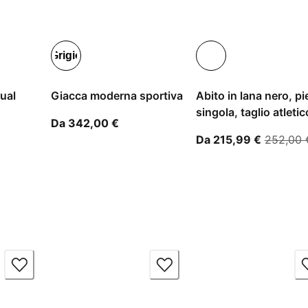
Grigio
sual
Giacca moderna sportiva
Abito in lana nero, p
singola, taglio atletic
tire dal prezzo attuale 126,00 €
A partire dal prezzo attuale 342,00
Da 342,00 €
A partire
Da 215,99 €
252,00 
00 €