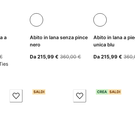
a a
Abito in lana senza pince
Abito in lana a pi
nero
unica blu
attuale 11,59 €
prezzo originale 28,00 €
A partire dal prezzo attuale 215,
prezzo originale 360,0
A par
 €
Da 215,99 €
360,00 €
Da 215,99 €
360,
Ties
SALDI
CREA
SALDI