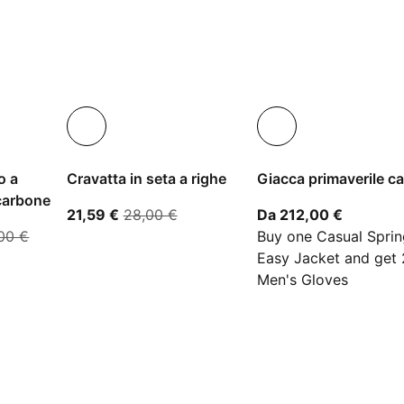
o a
Cravatta in seta a righe
Giacca primaverile c
carbone
prezzo attuale 21,59 €
prezzo originale 28,00 €
A partire
21,59 €
28,00 €
Da 212,00 €
99 €
0 €
tire dal prezzo attuale 215,99 €
prezzo originale 360,00 €
00 €
Buy one Casual Sprin
Easy Jacket and get 
Men's Gloves