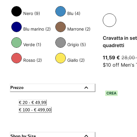
Nero (9)
Blu (4)
Blu marino (2)
Marrone (2)
Cravatta in set
Verde (1)
Grigio (5)
quadretti
prezzo 
11,59 €
28,00
Rosso (2)
Giallo (2)
$10 off Men's 
Prezzo
CREA
€ 20 - € 49,99
€ 100 - € 499,00
Shop by Size