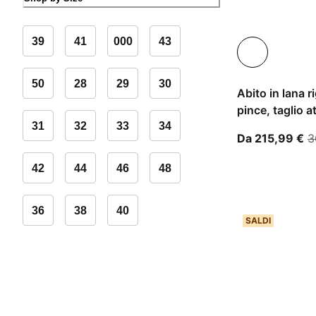
39
41
000
43
50
28
29
30
Abito in lana 
pince, taglio a
31
32
33
34
A 
Da 215,99 €
3
42
44
46
48
36
38
40
SALDI