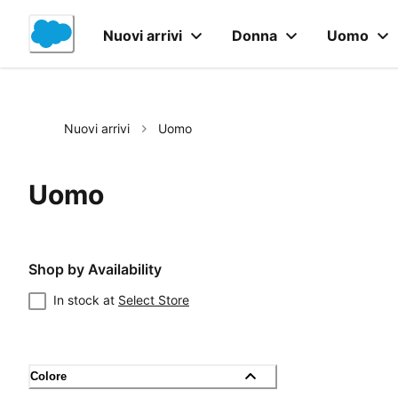
Skip
to
Nuovi arrivi
Donna
Uomo
Content
Nuovi arrivi
Uomo
Uomo
Shop by Availability
In stock at
Select Store
Colore