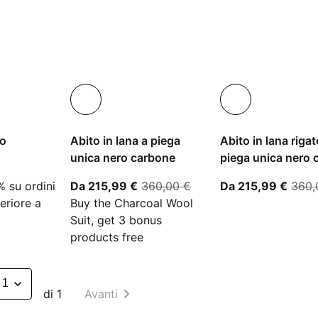
no
Abito in lana a piega
Abito in lana rigat
unica nero carbone
piega unica nero 
 partire dal prezzo attuale 356,00 €
A partire dal prezzo attuale 215,
prezzo originale 360,0
A par
 su ordini
Da 215,99 €
360,00 €
Da 215,99 €
360,
eriore a
Buy the Charcoal Wool
Suit, get 3 bonus
products free
di 1
Avanti