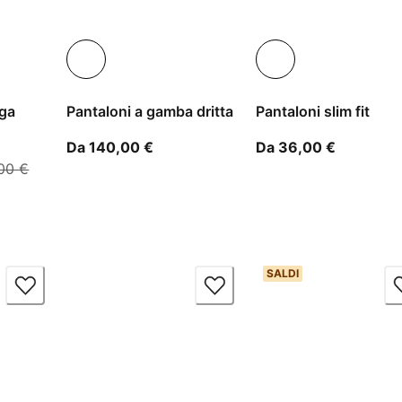
ega
Pantaloni a gamba dritta
Pantaloni slim fit
A partire dal prezzo attuale 140,00 
A partire
Da 140,00 €
Da 36,00 €
99 €
0 €
tire dal prezzo attuale 215,99 €
prezzo originale 360,00 €
00 €
SALDI