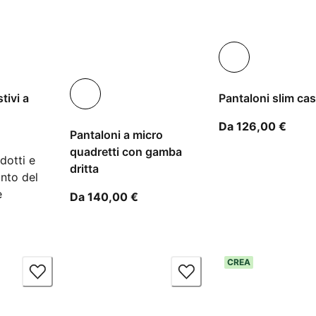
tivi a
Pantaloni slim ca
A par
Da 126,00 €
Pantaloni a micro
partire dal prezzo attuale 112,00 €
quadretti con gamba
dotti e
dritta
onto del
e
A partire dal prezzo attuale 140,
Da 140,00 €
CREA