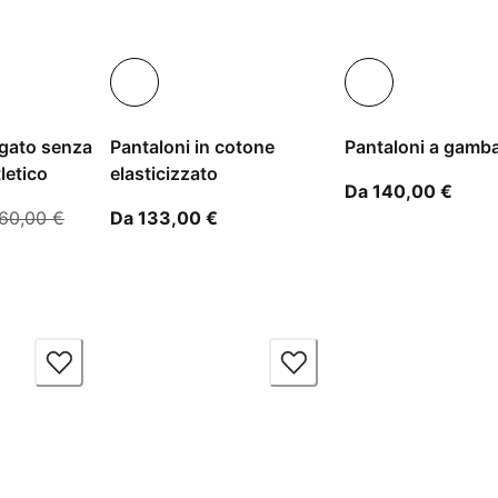
rigato senza
Pantaloni in cotone
Pantaloni a gamba
tletico
elasticizzato
A par
Da 140,00 €
partire dal prezzo attuale 215,99 €
prezzo originale 360,00 €
A partire dal prezzo attuale 133,
60,00 €
Da 133,00 €