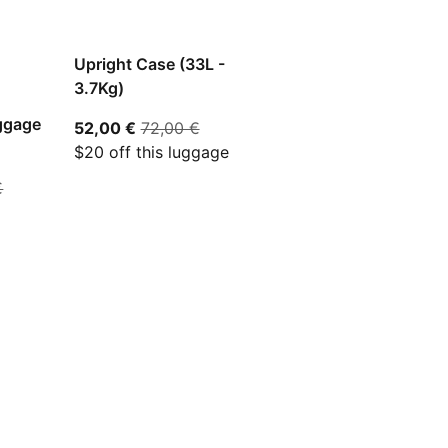
Upright Case (33L -
3.7Kg)
ggage
aktueller Preis 52,00 €
ursprünglicher Preis 72,00 €
52,00 €
72,00 €
$20 off this luggage
 Preis 116,64 €
ursprünglicher Preis 130,00 €
€