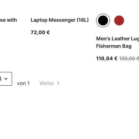
se with
Laptop Messenger (16L)
aktueller Preis 72,00 €
72,00 €
Men's Leather Lu
ler Preis 72,00 €
Fisherman Bag
aktueller
116,64 €
130,00 
von 1
Weiter