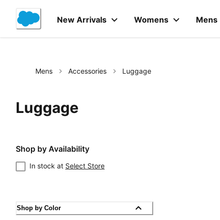
Skip
to
New Arrivals
Womens
Mens
Content
Mens
Accessories
Luggage
Luggage
Shop by Availability
In stock at
Select Store
Shop by Color