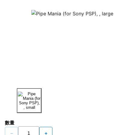
數量
−
+