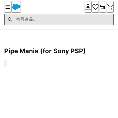
Skip
to
Content
Product Details
Pipe Mania (for Sony PSP)
0