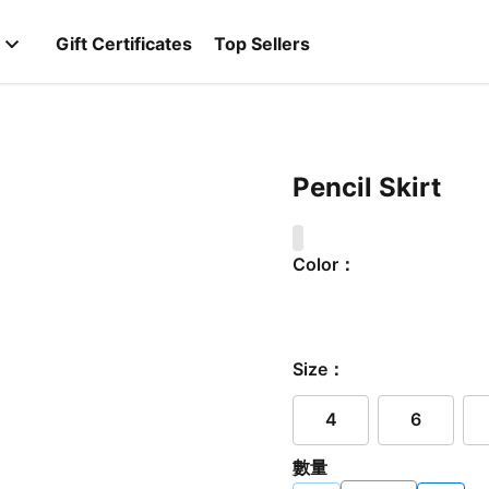
Gift Certificates
Top Sellers
Pencil Skirt
0
Color：
Size：
4
6
數量