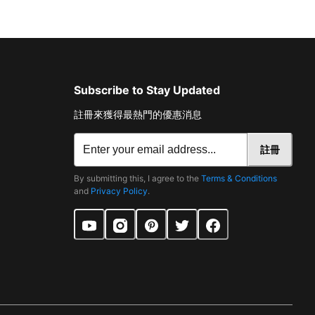
Subscribe to Stay Updated
註冊來獲得最熱門的優惠消息
註冊
By submitting this, I agree to the
Terms & Conditions
and
Privacy Policy
.