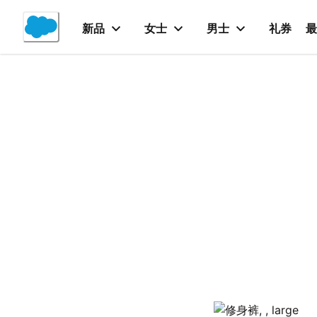
Skip
to
新品
女士
男士
礼券
最
Content
产品详情