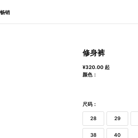
畅销
修身裤
从当前价格 ¥3
¥320.00 起
颜色：
尺码：
28
29
38
40