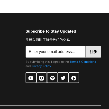
Subscribe to Stay Updated
注册以随时了解最热门的交易
注册
By submitting this, I agree to the
Terms & Conditions
and
Privacy Policy
.