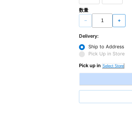
数量
−
+
Delivery:
Ship to Address
Pick Up in Store
Pick up in
Select Store