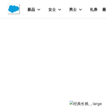
Skip
to
新品
女士
男士
礼券
最
Content
产品详情