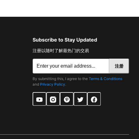
Subscribe to Stay Updated
注册以随时了解最热门的交易
注册
By submitting this, I agree to the
Terms & Conditions
and
Privacy Policy
.