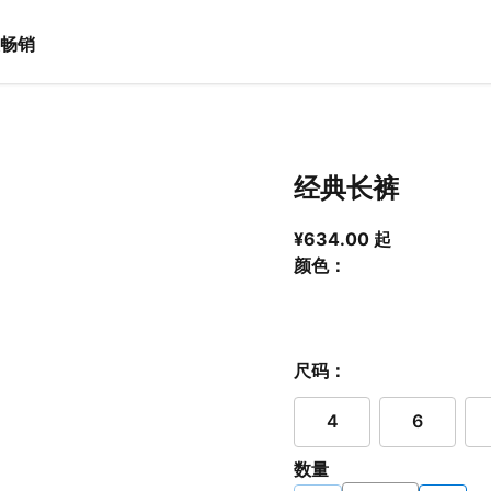
畅销
经典长裤
从当前价格 ¥6
¥634.00 起
颜色：
尺码：
4
6
数量