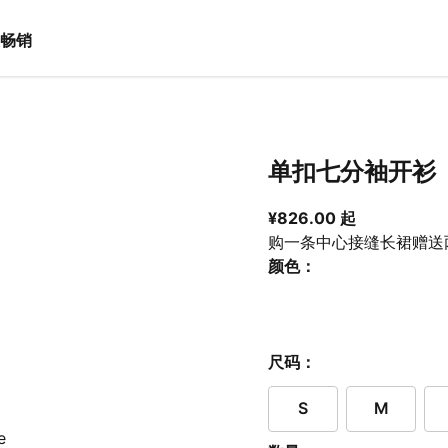
畅销
单扣七分袖开衫
从当前价格 ¥8
¥826.00 起
购一条中心接缝长裙赠送
颜色：
尺码：
S
M