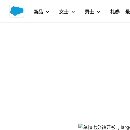
Skip
to
新品
女士
男士
礼券
最
Content
产品详情