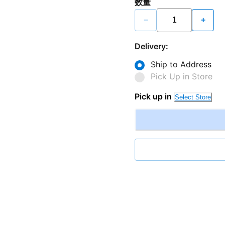
数量
−
+
Delivery:
Ship to Address
Pick Up in Store
Pick up in
Select Store