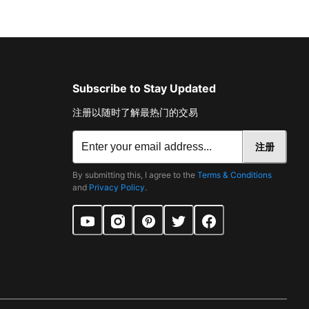
Subscribe to Stay Updated
注册以随时了解最热门的交易
注册
By submitting this, I agree to the
Terms & Conditions
and
Privacy Policy
.