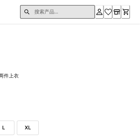
26.00 起
两件上衣
L
XL