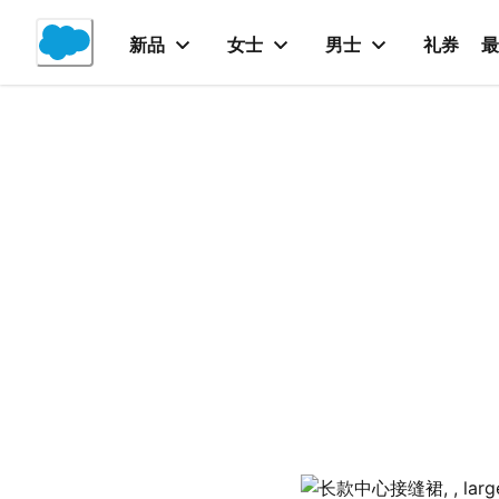
Skip
to
新品
女士
男士
礼券
最
Content
产品详情