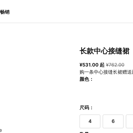
畅销
长款中心接缝裙
从当前价格 ¥5
原价 
¥531.00 起
¥762.00
购一条中心接缝长裙赠送
颜色：
尺码：
4
6