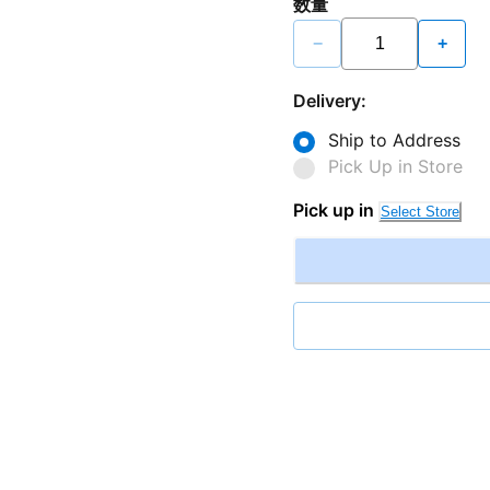
数量
−
+
Delivery:
Ship to Address
Pick Up in Store
Pick up in
Select Store