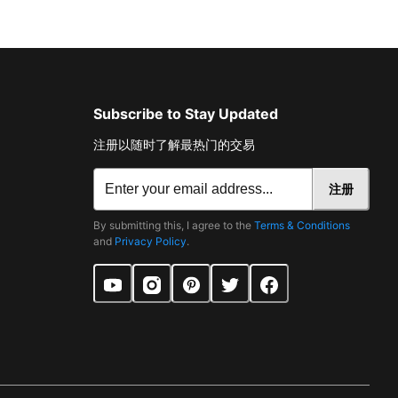
Subscribe to Stay Updated
注册以随时了解最热门的交易
注册
By submitting this, I agree to the
Terms & Conditions
and
Privacy Policy
.