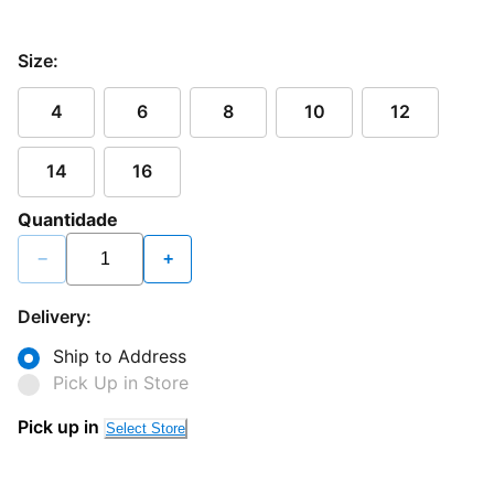
Size:
4
6
8
10
12
14
16
Quantidade
−
+
Delivery:
Ship to Address
Pick Up in Store
Pick up in
Select Store