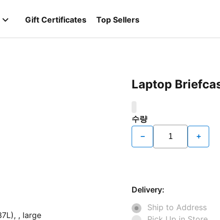
Gift Certificates
Top Sellers
Laptop Briefca
0
수량
−
+
Delivery:
Ship to Address
Pick Up in Store