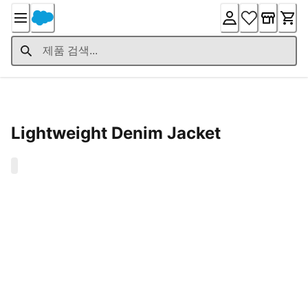
Skip
to
Content
Product Details
Lightweight Denim Jacket
0