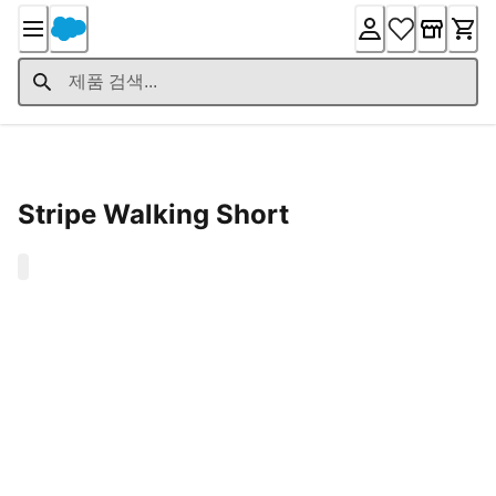
Skip
to
Content
Product Details
Stripe Walking Short
0