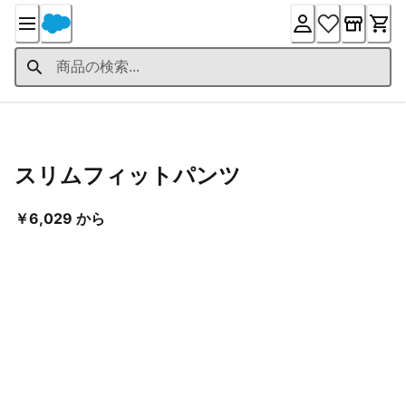
Skip
to
Content
Product Details
スリムフィットパンツ
現在の価格 ￥6,029 から
￥6,029 から