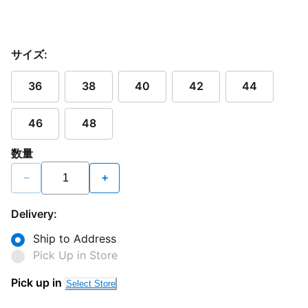
サイズ:
36
38
40
42
44
46
48
数量
−
+
Delivery:
Ship to Address
Pick Up in Store
Pick up in
Select Store