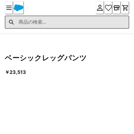
Skip
to
Content
Product Details
ベーシックレッグパンツ
現在の価格 ￥23,513
￥23,513