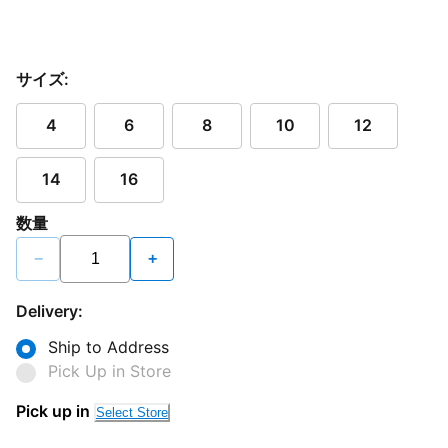
サイズ:
4
6
8
10
12
14
16
数量
−
+
Delivery:
Ship to Address
Pick Up in Store
Pick up in
Select Store