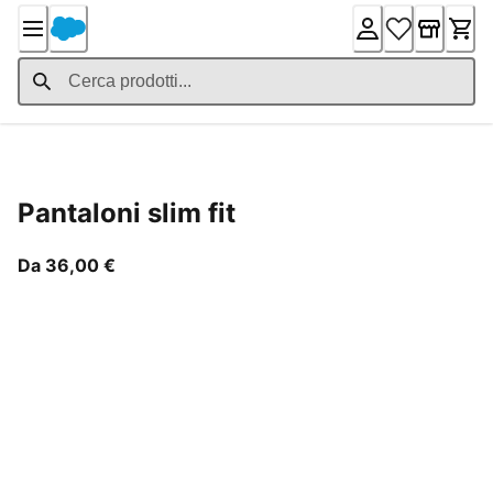
Skip
to
Content
Product Details
Pantaloni slim fit
A partire dal prezzo attuale 36,00 €
Da 36,00 €