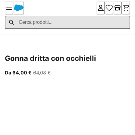
Skip
to
Content
Product Details
Gonna dritta con occhielli
A partire dal prezzo attuale 64,00 €
prezzo originale 64,08 €
Da 64,00 €
64,08 €