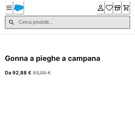
Skip
to
Content
Product Details
Gonna a pieghe a campana
A partire dal prezzo attuale 92,88 €
prezzo originale 93,00 €
Da 92,88 €
93,00 €