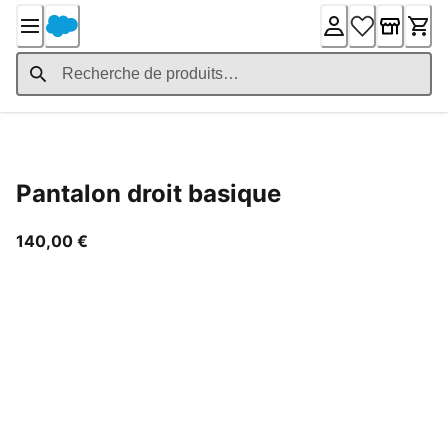
Skip
to
Content
Détails du produit
Pantalon droit basique
prix actuel 140,00 €
140,00 €