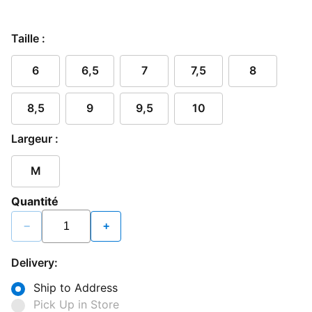
Taille :
6
6,5
7
7,5
8
8,5
9
9,5
10
Largeur :
M
Quantité
−
+
Delivery:
Ship to Address
Pick Up in Store