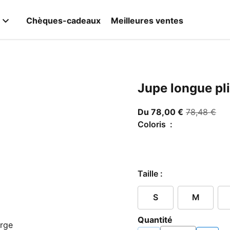
Chèques-cadeaux
Meilleures ventes
Jupe longue pl
À partir du 
pri
Du 78,00 €
78,48 €
Coloris :
Taille :
S
M
Quantité