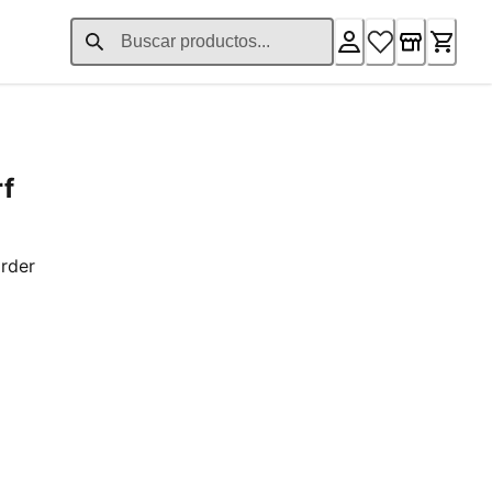
rf
rder