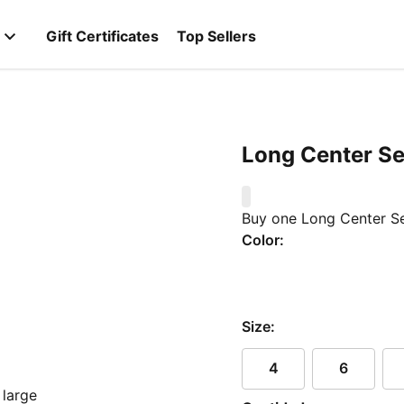
Gift Certificates
Top Sellers
Long Center Se
0
Buy one Long Center Se
Color:
Size:
4
6