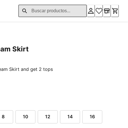
am Skirt
am Skirt and get 2 tops
8
10
12
14
16