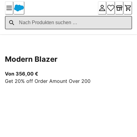
Skip
to
Content
Product Details
Modern Blazer
Ab aktuellem Preis 356,00 €
Von 356,00 €
Get 20% off Order Amount Over 200