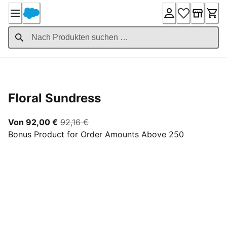
Skip
to
Content
Product Details
Floral Sundress
Ab aktuellem Preis 92,00 €
ursprünglicher Preis 92,16 €
Von 92,00 €
92,16 €
Bonus Product for Order Amounts Above 250