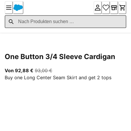
Skip
to
Content
Product Details
One Button 3/4 Sleeve Cardigan
Ab aktuellem Preis 92,88 €
ursprünglicher Preis 93,00 €
Von 92,88 €
93,00 €
Buy one Long Center Seam Skirt and get 2 tops