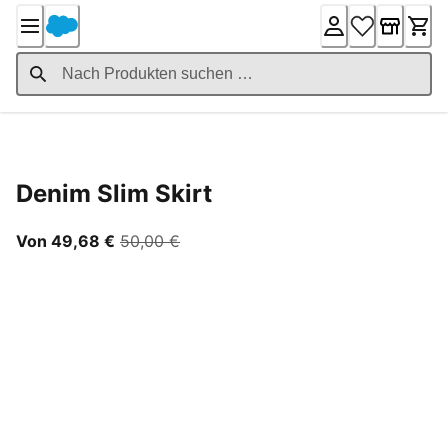
Skip
to
Content
Product Details
Denim Slim Skirt
Ab aktuellem Preis 49,68 €
ursprünglicher Preis 50,00 €
Von 49,68 €
50,00 €